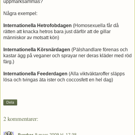
uppmärksammas?
Några exempel:
Internationella Hetrofobdagen
(Homosexuella får då
rätten att knacka hetros bara just därför att de gillar
människor av motsatt kön)
Internationella Körsnärdagen
(Pälshandlare förenas och
kastar ägg på veganer och sprayar ner deras kläder med röd
färg.)
Internationella Feederdagen
(Alla viktväktaroffer släpps
lösa och tvingas äta ister och coccosfett en hel dag)
Dela
2 kommentarer:
Sverker
9 mars 2009 kl. 17:38