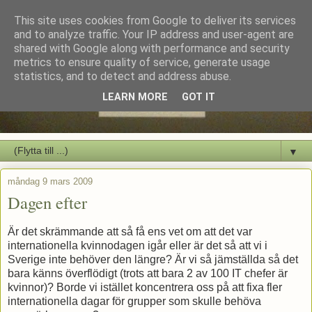
This site uses cookies from Google to deliver its services
and to analyze traffic. Your IP address and user-agent are
shared with Google along with performance and security
metrics to ensure quality of service, generate usage
statistics, and to detect and address abuse.
LEARN MORE
GOT IT
▼
måndag 9 mars 2009
Dagen efter
Är det skrämmande att så få ens vet om att det var
internationella kvinnodagen igår eller är det så att vi i
Sverige inte behöver den längre? Är vi så jämställda så det
bara känns överflödigt (trots att bara 2 av 100 IT chefer är
kvinnor)? Borde vi istället koncentrera oss på att fixa fler
internationella dagar för grupper som skulle behöva