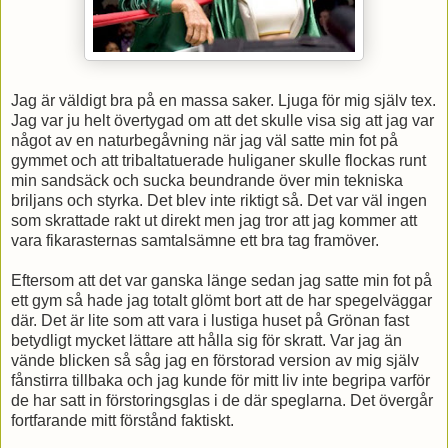
Jag är väldigt bra på en massa saker. Ljuga för mig själv tex.
Jag var ju helt övertygad om att det skulle visa sig att jag var
något av en naturbegåvning när jag väl satte min fot på
gymmet och att tribaltatuerade huliganer skulle flockas runt
min sandsäck och sucka beundrande över min tekniska
briljans och styrka. Det blev inte riktigt så. Det var väl ingen
som skrattade rakt ut direkt men jag tror att jag kommer att
vara fikarasternas samtalsämne ett bra tag framöver.
Eftersom att det var ganska länge sedan jag satte min fot på
ett gym så hade jag totalt glömt bort att de har spegelväggar
där. Det är lite som att vara i lustiga huset på Grönan fast
betydligt mycket lättare att hålla sig för skratt. Var jag än
vände blicken så såg jag en förstorad version av mig själv
fånstirra tillbaka och jag kunde för mitt liv inte begripa varför
de har satt in förstoringsglas i de där speglarna. Det övergår
fortfarande mitt förstånd faktiskt.