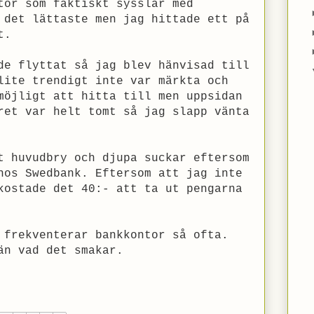
tor som faktiskt sysslar med
 det lättaste men jag hittade ett på
t.
de flyttat så jag blev hänvisad till
lite trendigt inte var märkta och
möjligt att hitta till men uppsidan
ret var helt tomt så jag slapp vänta
t huvudbry och djupa suckar eftersom
hos Swedbank. Eftersom att jag inte
kostade det 40:- att ta ut pengarna
 frekventerar bankkontor så ofta.
än vad det smakar.