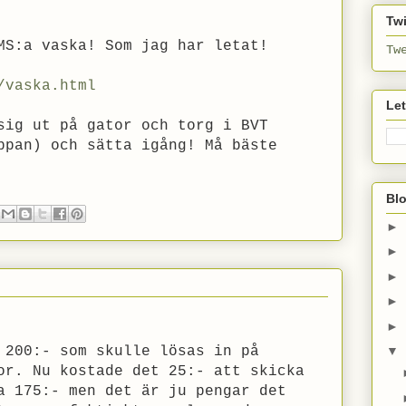
Twi
MS:a vaska! Som jag har letat!
Tw
/vaska.html
Le
sig ut på gator och torg i BVT
ppan) och sätta igång! Må bäste
Bl
►
►
►
►
►
▼
 200:- som skulle lösas in på
or. Nu kostade det 25:- att skicka
a 175:- men det är ju pengar det