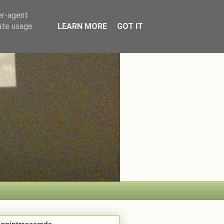
er-agent
rate usage
LEARN MORE
GOT IT
oggintresserade