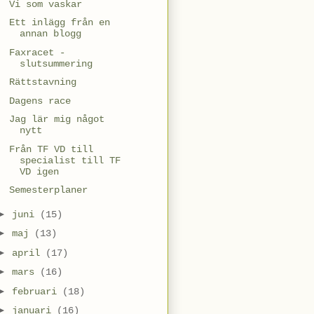
Vi som vaskar
Ett inlägg från en
annan blogg
Faxracet -
slutsummering
Rättstavning
Dagens race
Jag lär mig något
nytt
Från TF VD till
specialist till TF
VD igen
Semesterplaner
►
juni
(15)
►
maj
(13)
►
april
(17)
►
mars
(16)
►
februari
(18)
►
januari
(16)