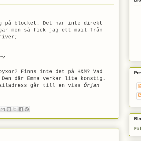
g på blocket. Det har inte direkt
gar men så fick jag ett mail från
river;
r?
byxor? Finns inte det på H&M? Vad
Pr
 Den där Emma verkar lite konstig.
mailadress går till en viss
Örjan
Blo
Fö