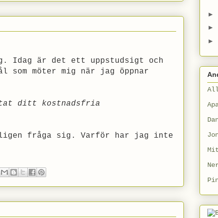
►
►
►
g. Idag är det ett uppstudsigt och
ål som möter mig när jag öppnar
An
Al
tat ditt kostnadsfria
Ap
Da
Jo
ligen fråga sig. Varför har jag inte
Mi
Ne
Pi