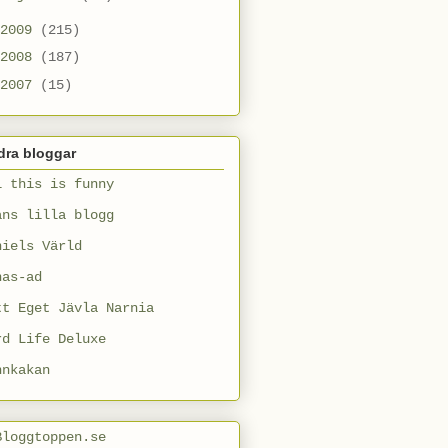
2009
(215)
2008
(187)
2007
(15)
dra bloggar
l this is funny
ans lilla blogg
niels Värld
nas-ad
tt Eget Jävla Narnia
rd Life Deluxe
nnkakan