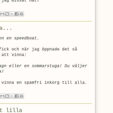
 jag missat nåt?
a...
nn en speedboat.
fick och när jag öppnade det så
 att vinna:
agn eller en sommarstuga! Du väljer
a!
 vinna en spamfri inkorg till alla.
t lilla