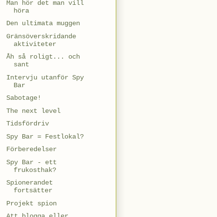
Man hör det man vill
höra
Den ultimata muggen
Gränsöverskridande
aktiviteter
Åh så roligt... och
sant
Intervju utanför Spy
Bar
Sabotage!
The next level
Tidsfördriv
Spy Bar = Festlokal?
Förberedelser
Spy Bar - ett
frukosthak?
Spionerandet
fortsätter
Projekt spion
Att blogga eller