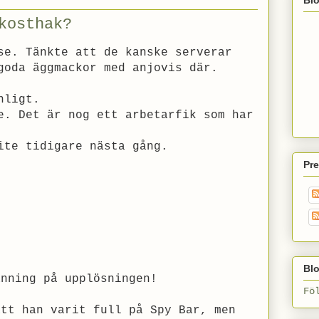
kosthak?
se. Tänkte att de kanske serverar
goda äggmackor med anjovis där.
nligt.
e. Det är nog ett arbetarfik som har
ite tidigare nästa gång.
Pr
Blo
änning på upplösningen!
Fö
att han varit full på Spy Bar, men