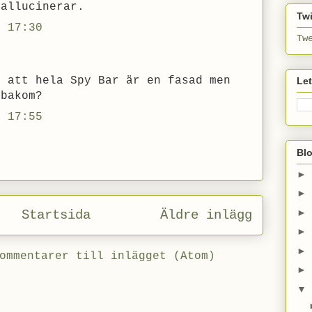
hallucinerar.
Twi
. 17:30
Tw
o att hela Spy Bar är en fasad men
Le
rbakom?
. 17:55
Bl
►
►
►
Startsida
Äldre inlägg
►
►
ommentarer till inlägget (Atom)
►
▼