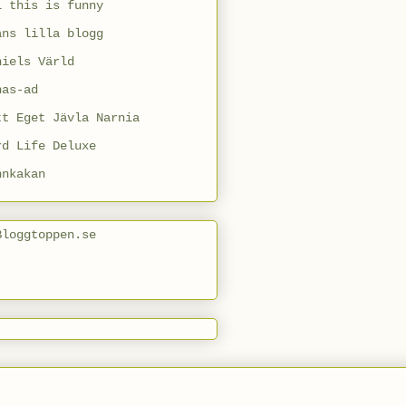
l this is funny
ans lilla blogg
niels Värld
nas-ad
tt Eget Jävla Narnia
rd Life Deluxe
nnkakan