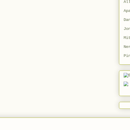
Al
Ap
Da
Jo
Mi
Ne
Pi