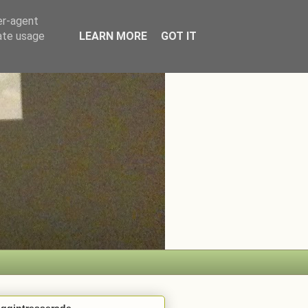
er-agent
rate usage
LEARN MORE
GOT IT
oggintresserade