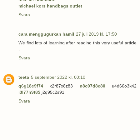
michael kors handbags outlet
Svara
cara menggugurkan hamil
27 juli 2019 kl. 17:50
We find lots of learning after reading this very useful article
.
Svara
teeta
5 september 2022 kl. 00:10
q6g18c9f74
x2r87x8z83
n8c07d8c80
u4d66o3k42
i3l77h9t85
j2q95c2s91
Svara