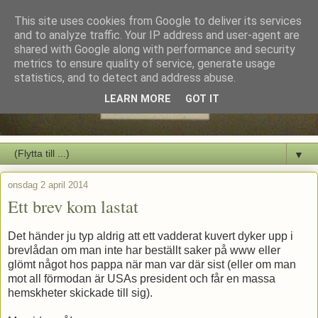
This site uses cookies from Google to deliver its services
and to analyze traffic. Your IP address and user-agent are
shared with Google along with performance and security
metrics to ensure quality of service, generate usage
statistics, and to detect and address abuse.
LEARN MORE
GOT IT
▼
onsdag 2 april 2014
Ett brev kom lastat
Det händer ju typ aldrig att ett vadderat kuvert dyker upp i
brevlådan om man inte har beställt saker på www eller
glömt något hos pappa när man var där sist (eller om man
mot all förmodan är USAs president och får en massa
hemskheter skickade till sig).