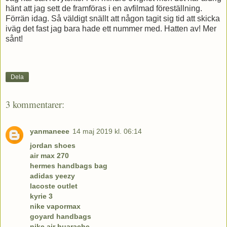
hänt att jag sett de framföras i en avfilmad föreställning.
Förrän idag. Så väldigt snällt att någon tagit sig tid att skicka
iväg det fast jag bara hade ett nummer med. Hatten av! Mer
sånt!
Dela
3 kommentarer:
yanmaneee
14 maj 2019 kl. 06:14
jordan shoes
air max 270
hermes handbags bag
adidas yeezy
lacoste outlet
kyrie 3
nike vapormax
goyard handbags
nike air huarache