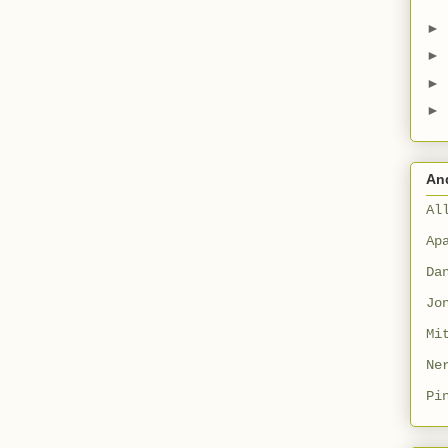
►
►
►
►
An
Al
Ap
Da
Jo
Mi
Ne
Pi