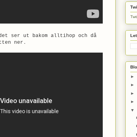
Twi
Tw
Le
det ser ut bakom alltihop och då
tten ner.
Bl
►
►
►
►
▼