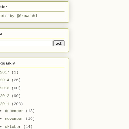
tter
eets by @Grewdahl
ta
oggarkiv
2017
(1)
2014
(26)
2013
(60)
2012
(90)
2011
(208)
►
december
(13)
►
november
(16)
►
oktober
(14)