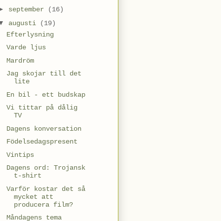
►
september
(16)
▼
augusti
(19)
Efterlysning
Varde ljus
Mardröm
Jag skojar till det
lite
En bil - ett budskap
Vi tittar på dålig
TV
Dagens konversation
Födelsedagspresent
Vintips
Dagens ord: Trojansk
t-shirt
Varför kostar det så
mycket att
producera film?
Måndagens tema