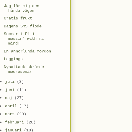
Jag lär mig den
hårda vägen
Gratis frukt
Dagens SMS flöde
Sommar i P1 i
messin' with ma
mind!
En annorlunda morgon
Leggings
Nysattack skrämde
medresenär
►
juli
(8)
►
juni
(11)
►
maj
(27)
►
april
(17)
►
mars
(29)
►
februari
(20)
►
januari
(18)