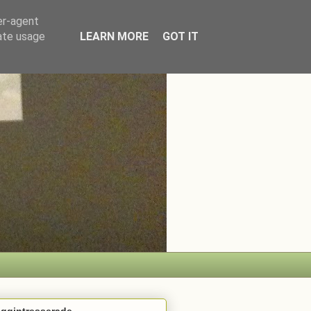
er-agent
rate usage
LEARN MORE
GOT IT
oggintresserade