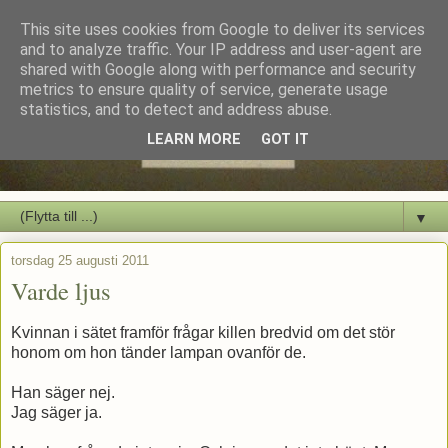
This site uses cookies from Google to deliver its services
and to analyze traffic. Your IP address and user-agent are
shared with Google along with performance and security
metrics to ensure quality of service, generate usage
statistics, and to detect and address abuse.
LEARN MORE
GOT IT
▼
torsdag 25 augusti 2011
Varde ljus
Kvinnan i sätet framför frågar killen bredvid om det stör
honom om hon tänder lampan ovanför de.
Han säger nej.
Jag säger ja.