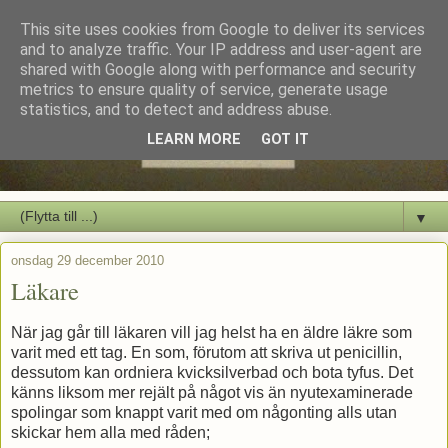
This site uses cookies from Google to deliver its services
and to analyze traffic. Your IP address and user-agent are
shared with Google along with performance and security
metrics to ensure quality of service, generate usage
statistics, and to detect and address abuse.
LEARN MORE
GOT IT
▼
onsdag 29 december 2010
Läkare
När jag går till läkaren vill jag helst ha en äldre läkre som
varit med ett tag. En som, förutom att skriva ut penicillin,
dessutom kan ordniera kvicksilverbad och bota tyfus. Det
känns liksom mer rejält på något vis än nyutexaminerade
spolingar som knappt varit med om någonting alls utan
skickar hem alla med råden;