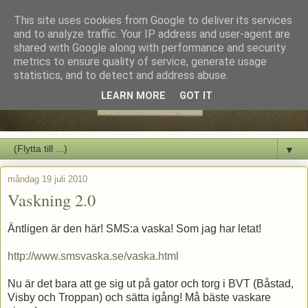
This site uses cookies from Google to deliver its services
and to analyze traffic. Your IP address and user-agent are
shared with Google along with performance and security
metrics to ensure quality of service, generate usage
statistics, and to detect and address abuse.
LEARN MORE
GOT IT
▼
måndag 19 juli 2010
Vaskning 2.0
Äntligen är den här! SMS:a vaska! Som jag har letat!
http://www.smsvaska.se/vaska.html
Nu är det bara att ge sig ut på gator och torg i BVT (Båstad,
Visby och Troppan) och sätta igång! Må bäste vaskare