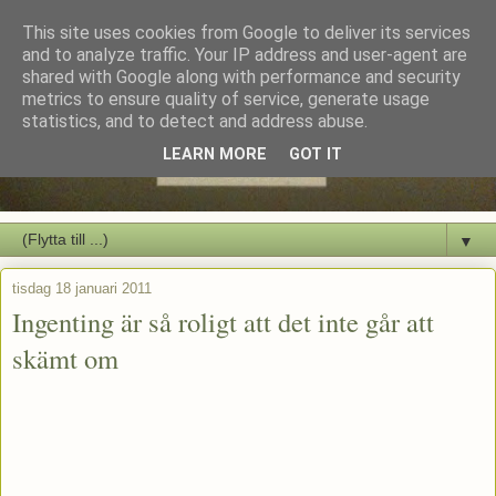
This site uses cookies from Google to deliver its services
and to analyze traffic. Your IP address and user-agent are
shared with Google along with performance and security
metrics to ensure quality of service, generate usage
statistics, and to detect and address abuse.
LEARN MORE
GOT IT
▼
tisdag 18 januari 2011
Ingenting är så roligt att det inte går att
skämt om