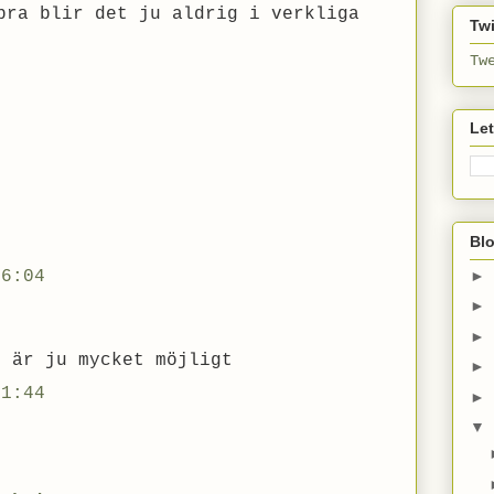
bra blir det ju aldrig i verkliga
Twi
Tw
Le
Bl
►
16:04
►
►
t är ju mycket möjligt
►
11:44
►
▼