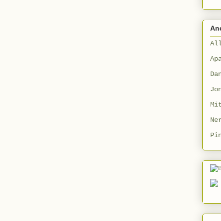
An
Al
Ap
Da
Jo
Mi
Ne
Pi