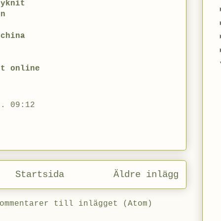
lyknit
en
 china
2
et online
l. 09:12
Startsida
Äldre inlägg
ommentarer till inlägget (Atom)