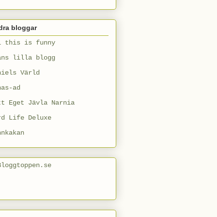
dra bloggar
l this is funny
ans lilla blogg
niels Värld
nas-ad
tt Eget Jävla Narnia
rd Life Deluxe
nnkakan