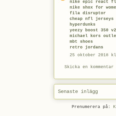
nike epic react f
nike shox for wom
fila disruptor
cheap nfl jerseys
hyperdunks
yeezy boost 350 v
michael kors outl
mbt shoes
retro jordans
25 oktober 2018 k
Skicka en kommentar
Senaste inlägg
Prenumerera på:
K