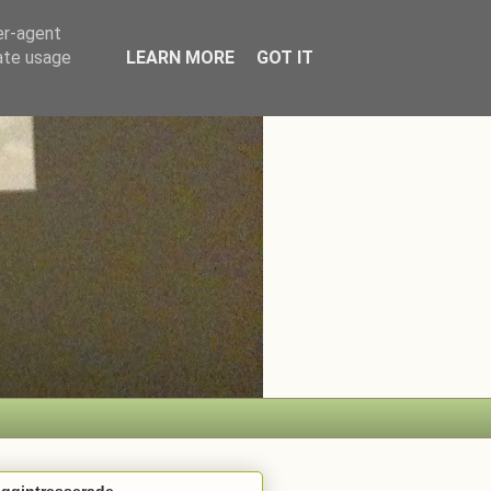
er-agent
rate usage
LEARN MORE
GOT IT
oggintresserade