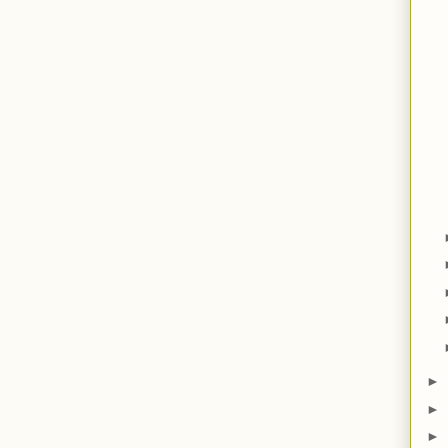
►
►
►