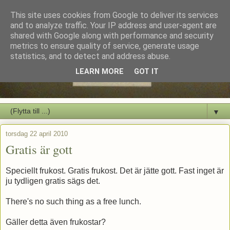
This site uses cookies from Google to deliver its services
and to analyze traffic. Your IP address and user-agent are
shared with Google along with performance and security
metrics to ensure quality of service, generate usage
statistics, and to detect and address abuse.
LEARN MORE
GOT IT
▼
torsdag 22 april 2010
Gratis är gott
Speciellt frukost. Gratis frukost. Det är jätte gott. Fast inget är
ju tydligen gratis sägs det.
There's no such thing as a free lunch.
Gäller detta även frukostar?