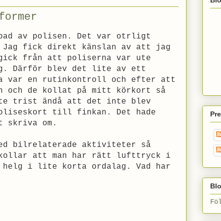
former
pad av polisen. Det var otrligt
 Jag fick direkt känslan av att jag
gick från att poliserna var ute
g. Därför blev det lite av ett
a var en rutinkontroll och efter att
n och de kollat på mitt körkort så
te trist ändå att det inte blev
oliseskort till finkan. Det hade
Pr
t skriva om.
ed bilrelaterade aktiviteter så
kollar att man har rätt lufttryck i
 helg i lite korta ordalag. Vad har
Blo
Fö