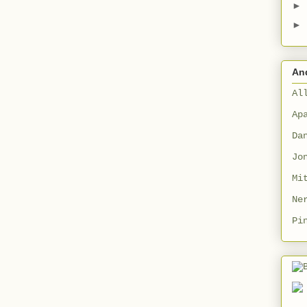
►
►
An
Al
Ap
Da
Jo
Mi
Ne
Pi