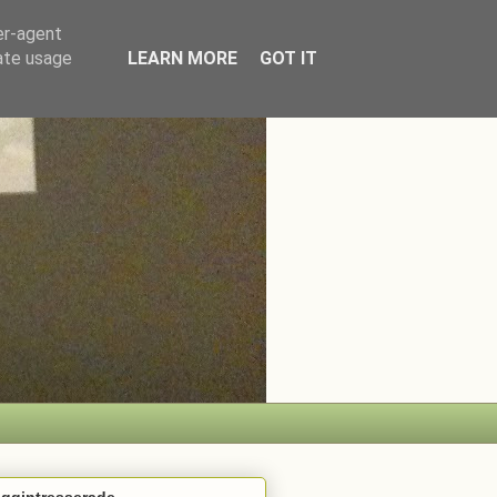
er-agent
rate usage
LEARN MORE
GOT IT
oggintresserade