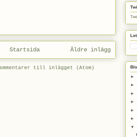
Twi
Tw
Le
Startsida
Äldre inlägg
Bl
ommentarer till inlägget (Atom)
►
►
►
►
►
►
▼