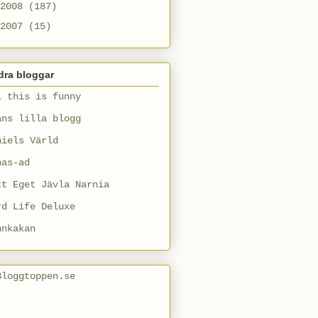
2008
(187)
2007
(15)
dra bloggar
l this is funny
ans lilla blogg
niels Värld
nas-ad
tt Eget Jävla Narnia
rd Life Deluxe
nnkakan