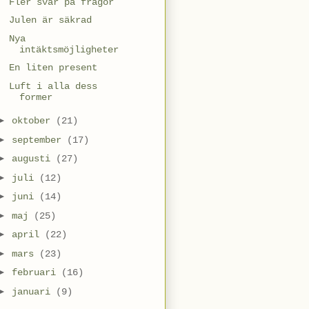
Fler svar på frågor
Julen är säkrad
Nya
intäktsmöjligheter
En liten present
Luft i alla dess
former
►
oktober
(21)
►
september
(17)
►
augusti
(27)
►
juli
(12)
►
juni
(14)
►
maj
(25)
►
april
(22)
►
mars
(23)
►
februari
(16)
►
januari
(9)