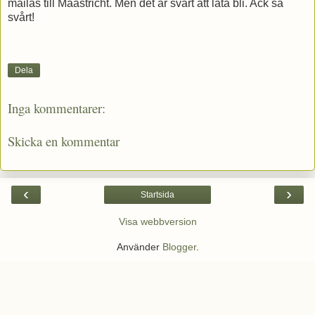
mailas till Maastricht. Men det är svårt att låta bli. Ack så
svårt!
Dela
Inga kommentarer:
Skicka en kommentar
‹
›
Startsida
Visa webbversion
Använder
Blogger
.