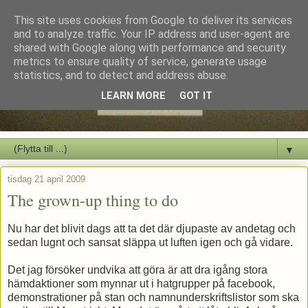
This site uses cookies from Google to deliver its services
and to analyze traffic. Your IP address and user-agent are
shared with Google along with performance and security
metrics to ensure quality of service, generate usage
statistics, and to detect and address abuse.
LEARN MORE
GOT IT
▼
tisdag 21 april 2009
The grown-up thing to do
Nu har det blivit dags att ta det där djupaste av andetag och
sedan lugnt och sansat släppa ut luften igen och gå vidare.
Det jag försöker undvika att göra är att dra igång stora
hämdaktioner som mynnar ut i hatgrupper på facebook,
demonstrationer på stan och namnunderskriftslistor som ska