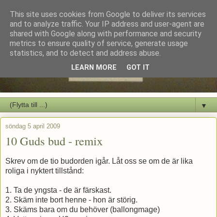
This site uses cookies from Google to deliver its services
and to analyze traffic. Your IP address and user-agent are
shared with Google along with performance and security
metrics to ensure quality of service, generate usage
statistics, and to detect and address abuse.
LEARN MORE
GOT IT
▼
söndag 5 april 2009
10 Guds bud - remix
Skrev om de tio budorden igår. Låt oss se om de är lika
roliga i nyktert tillstånd:
1. Ta de yngsta - de är färskast.
2. Skäm inte bort henne - hon är störig.
3. Skäms bara om du behöver (ballongmage)