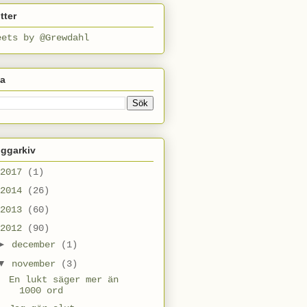
tter
eets by @Grewdahl
ta
oggarkiv
2017
(1)
2014
(26)
2013
(60)
2012
(90)
►
december
(1)
▼
november
(3)
En lukt säger mer än
1000 ord