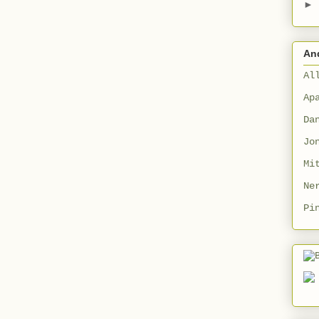
►
An
Al
Ap
Da
Jo
Mi
Ne
Pi