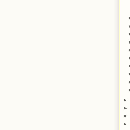
►
►
►
►