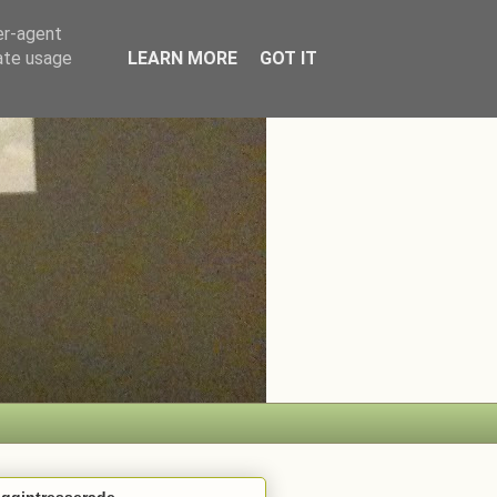
er-agent
rate usage
LEARN MORE
GOT IT
oggintresserade