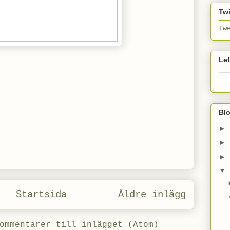
Twi
Tw
Le
Bl
►
►
►
▼
Startsida
Äldre inlägg
ommentarer till inlägget (Atom)