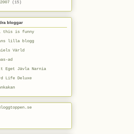
2007
(15)
dra bloggar
l this is funny
ans lilla blogg
niels Värld
nas-ad
tt Eget Jävla Narnia
rd Life Deluxe
nnkakan