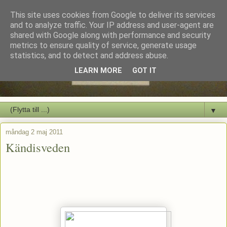
This site uses cookies from Google to deliver its services
and to analyze traffic. Your IP address and user-agent are
shared with Google along with performance and security
metrics to ensure quality of service, generate usage
statistics, and to detect and address abuse.
LEARN MORE
GOT IT
▼
måndag 2 maj 2011
Kändisveden