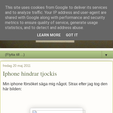
This site uses cookies from Google to deliver its services
and to analyze traffic. Your IP address and user-agent are
shared with Google along with performance and security
metrics to ensure quality of service, generate usage
statistics, and to detect and address abuse.
LEARN MORE
GOT IT
▼
fredag 20 maj 2011
Iphone hindrar tjockis
Min iphone försöket säga mig något. Strax efter jag tog den
här bilden: