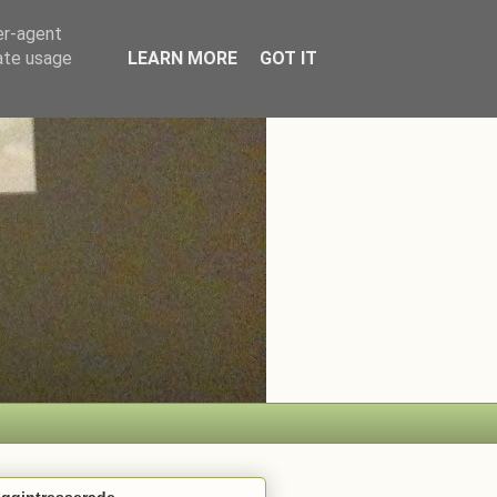
er-agent
rate usage
LEARN MORE
GOT IT
oggintresserade