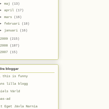
►
maj
(13)
►
april
(17)
►
mars
(16)
►
februari
(18)
►
januari
(16)
2009
(215)
2008
(187)
2007
(15)
dra bloggar
l this is funny
ans lilla blogg
niels Värld
nas-ad
tt Eget Jävla Narnia