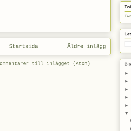
Twi
Tw
Le
Startsida
Äldre inlägg
ommentarer till inlägget (Atom)
Bl
►
►
►
►
►
▼