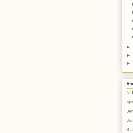
►
►
►
An
Al
Ap
Da
Jo
Mi