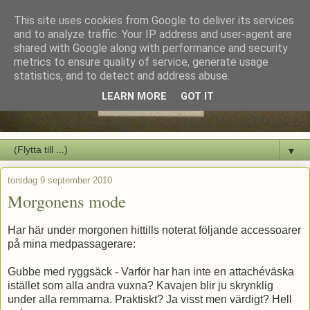
This site uses cookies from Google to deliver its services
and to analyze traffic. Your IP address and user-agent are
shared with Google along with performance and security
metrics to ensure quality of service, generate usage
statistics, and to detect and address abuse.
LEARN MORE
GOT IT
▼
torsdag 9 september 2010
Morgonens mode
Har här under morgonen hittills noterat följande accessoarer
på mina medpassagerare:
Gubbe med ryggsäck - Varför har han inte en attachéväska
istället som alla andra vuxna? Kavajen blir ju skrynklig
under alla remmarna. Praktiskt? Ja visst men värdigt? Hell