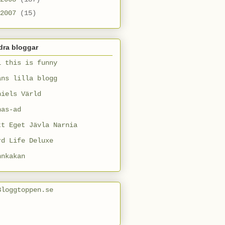
2007
(15)
dra bloggar
l this is funny
ans lilla blogg
niels Värld
nas-ad
tt Eget Jävla Narnia
rd Life Deluxe
nnkakan