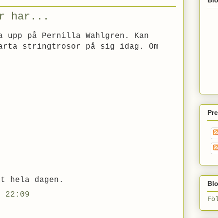
r har...
a upp på Pernilla Wahlgren. Kan
arta stringtrosor på sig idag. Om
Pr
at hela dagen.
Blo
. 22:09
Fö