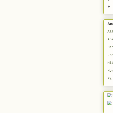
►
An
Al
Ap
Da
Jo
Mi
Ne
Pi