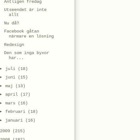
Äntligen fredag
Utseendet är inte
allt
Nu då?
Facebook gåtan
närmare en lösning
Redesign
Den som inga byxor
har...
►
juli
(18)
►
juni
(15)
►
maj
(13)
►
april
(17)
►
mars
(16)
►
februari
(18)
►
januari
(16)
2009
(215)
2008
(187)