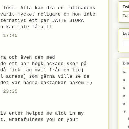
Twi
n löst. Alla kan dra en lättnadens
 varit mycket roligare om hon inte
Tw
lternativt ett par JÄTTE STORA
an kan inte få allt
Le
. 17:45
bra och även den med
Bl
lde ett par högklackade skor på
 då fick jag mail från en tjej
►
il adress) som gärna ville se de
►
 det var några baktankar bakom =)
►
. 23:35
►
►
▼
his enter helped me alot in my
nt. Gratefulness you on your