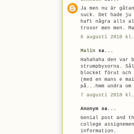
Ja men nu är gåta
suck. Det hade ju
haft några alls a
trosor men men. M
6 augusti 2010 kl
Malin
sa...
Hahahaha den var 
strumpbyxorna. Så
blocket förut och
(med en mans e ma
på...hmm undra om
7 augusti 2010 kl
Anonym sa...
Genial post and t
college assigneme
information.