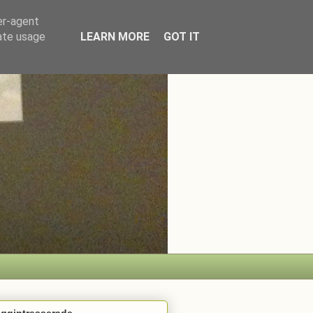
er-agent
rate usage
LEARN MORE
GOT IT
oggintresserade