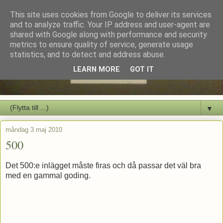
This site uses cookies from Google to deliver its services
and to analyze traffic. Your IP address and user-agent are
shared with Google along with performance and security
metrics to ensure quality of service, generate usage
statistics, and to detect and address abuse.
LEARN MORE
GOT IT
▼
måndag 3 maj 2010
500
Det 500:e inlägget måste firas och då passar det väl bra
med en gammal goding.