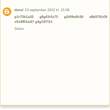
titool
23 september 2022 kl. 15:08
p1r73k1a32
g8g43r5s75
g2t09e0h30
s8b97l0c09
x5v99f1w37
g4g10l7l14
Svara