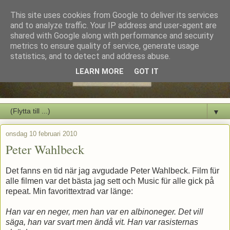
This site uses cookies from Google to deliver its services
and to analyze traffic. Your IP address and user-agent are
shared with Google along with performance and security
metrics to ensure quality of service, generate usage
statistics, and to detect and address abuse.
LEARN MORE
GOT IT
▼
onsdag 10 februari 2010
Peter Wahlbeck
Det fanns en tid när jag avgudade Peter Wahlbeck. Film für
alle filmen var det bästa jag sett och Music für alle gick på
repeat. Min favorittextrad var länge:
Han var en neger, men han var en albinoneger. Det vill
säga, han var svart men ändå vit. Han var rasisternas