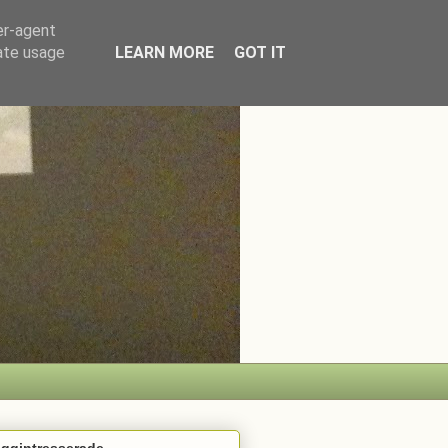
er-agent
rate usage
LEARN MORE
GOT IT
oggintresserade