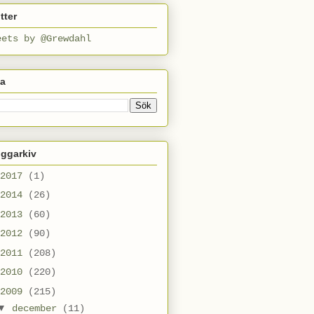
tter
eets by @Grewdahl
ta
oggarkiv
2017
(1)
2014
(26)
2013
(60)
2012
(90)
2011
(208)
2010
(220)
2009
(215)
▼
december
(11)