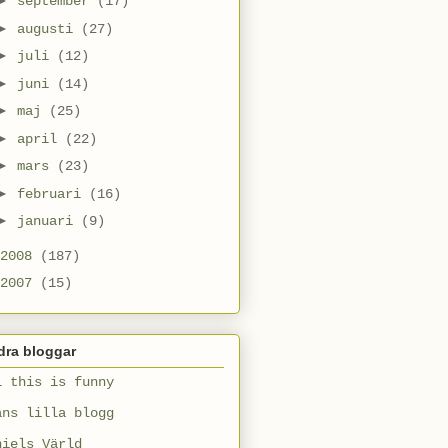
►
september
(17)
►
augusti
(27)
►
juli
(12)
►
juni
(14)
►
maj
(25)
►
april
(22)
►
mars
(23)
►
februari
(16)
►
januari
(9)
2008
(187)
2007
(15)
dra bloggar
l this is funny
ans lilla blogg
niels Värld