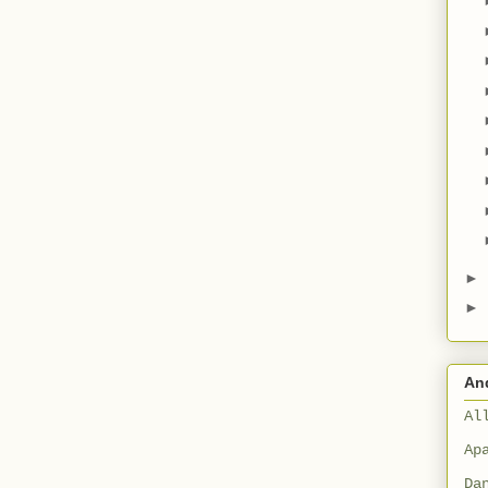
►
►
An
Al
Ap
Da