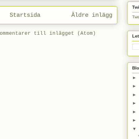
Twi
Startsida
Äldre inlägg
Tw
ommentarer till inlägget (Atom)
Le
Bl
►
►
►
►
►
►
▼