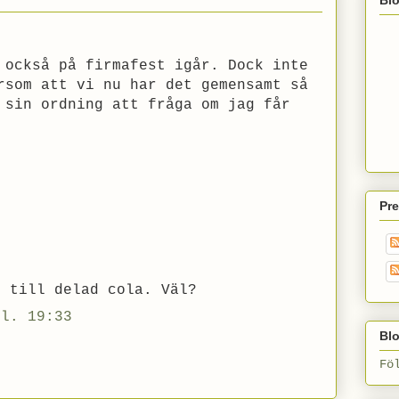
 också på firmafest igår. Dock inte
rsom att vi nu har det gemensamt så
 sin ordning att fråga om jag får
Pr
r till delad cola. Väl?
kl. 19:33
Blo
Fö