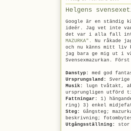
Helgens svensexet
Google är en ständig k
ideér. Jag vet inte va
det var i alla fall i
MAZURKA".
Nu råkade ja
och nu känns mitt liv 
jag bara ge mig ut i v
Svensexmazurkan. Först
Danstyp:
med god fanta
Ursprungsland:
Sverige
Musik:
lugn tvåtakt, ab
ursprungligen utförd t
Fattningar:
1) hängande
ring) 3) enkel midjefa
Steg:
Gångsteg; mazurk
beskrivning; fotombyte
Utgångsställning:
stor