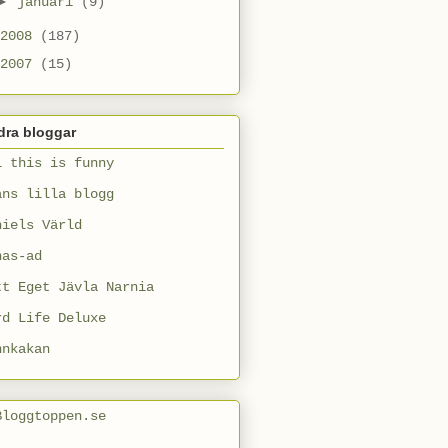
►
januari
(9)
2008
(187)
2007
(15)
dra bloggar
l this is funny
ans lilla blogg
niels Värld
nas-ad
tt Eget Jävla Narnia
rd Life Deluxe
nnkakan