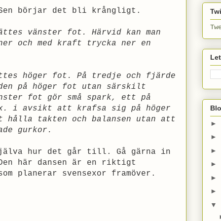
Sen börjar det bli krångligt.
Twi
Tw
ättes vänster fot. Härvid kan man
ner och med kraft trycka ner en
Le
ttes höger fot. På tredje och fjärde
den på höger fot utan särskilt
nster fot gör små spark, ett på
Bl
x. i avsikt att krafsa sig på höger
t hålla takten och balansen utan att
►
ade gurkor.
►
►
jälva hur det går till. Gå gärna in
Den här dansen är en riktigt
►
som planerar svensexor framöver.
►
►
▼