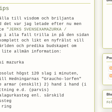
ips
älla till visdom och briljanta
d det var jag letade efter nu men
nte
"JERKS SVENSEXAMAZURKA /
g i alla fall trilla in på den sidan
komplett och likt en nyfrälst vill
ärlden och predika budskapet om
 lite allmän information:
Pr
si mazurka
solut högst 120 slag i minuten,
ill Hedningarnas "Graucho-lorfen"
 armar (enskilt) 2) hand i hand (i
ttning e.d. (parvis)
Blo
alagurkasteg enl. särskild
ssteg
Fö
 ring