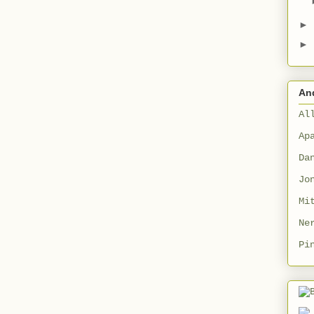
►
►
An
Al
Ap
Da
Jo
Mi
Ne
Pi