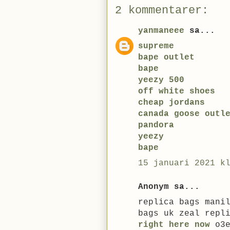
2 kommentarer:
yanmaneee
sa...
supreme
bape outlet
bape
yeezy 500
off white shoes
cheap jordans
canada goose outl
pandora
yeezy
bape
15 januari 2021 k
Anonym sa...
replica bags mani
bags uk zeal repl
right here now
o3e