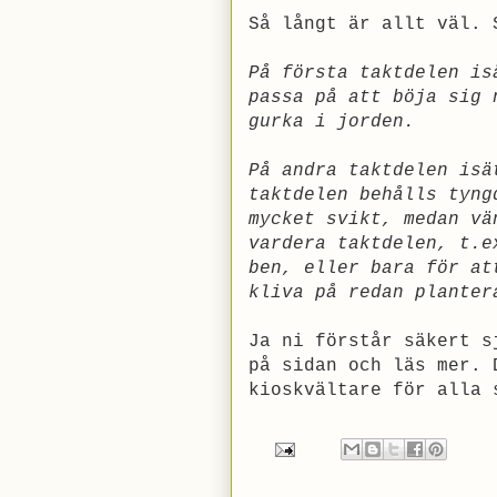
Så långt är allt väl. 
På första taktdelen is
passa på att böja sig 
gurka i jorden.
På andra taktdelen isä
taktdelen behålls tyng
mycket svikt, medan vä
vardera taktdelen, t.e
ben, eller bara för at
kliva på redan planter
Ja ni förstår säkert s
på sidan och läs mer. 
kioskvältare för alla 