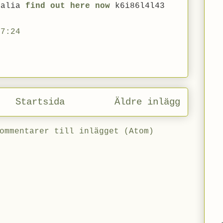
ralia
find out here now
k6i86l4l43
17:24
Startsida
Äldre inlägg
ommentarer till inlägget (Atom)