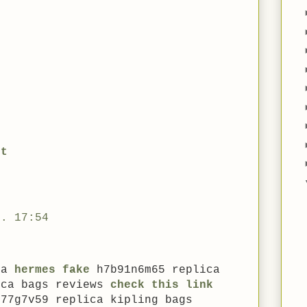
et
l. 17:54
la
hermes fake
h7b91n6m65 replica
ica bags reviews
check this link
77g7v59 replica kipling bags