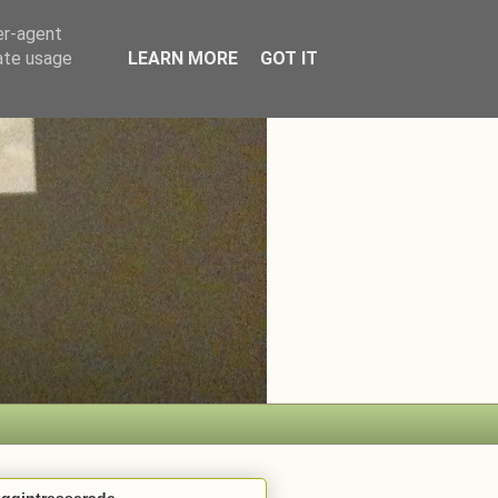
er-agent
rate usage
LEARN MORE
GOT IT
oggintresserade