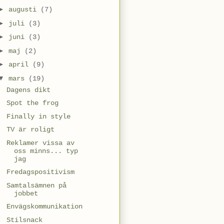
►
augusti
(7)
►
juli
(3)
►
juni
(3)
►
maj
(2)
►
april
(9)
▼
mars
(19)
Dagens dikt
Spot the frog
Finally in style
TV är roligt
Reklamer vissa av
oss minns... typ
jag
Fredagspositivism
Samtalsämnen på
jobbet
Envägskommunikation
Stilsnack