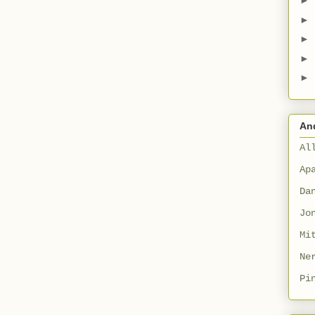
►
►
►
►
►
An
Al
Ap
Da
Jo
Mi
Ne
Pi