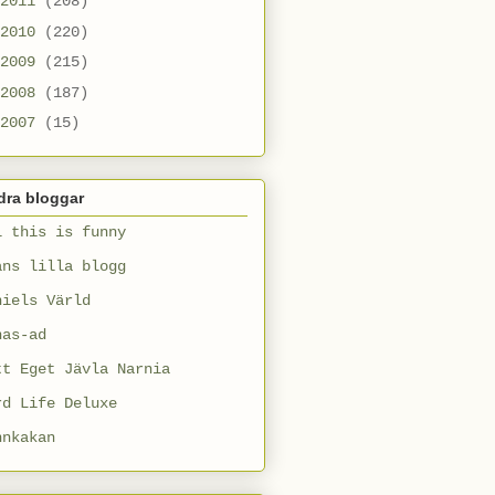
2011
(208)
2010
(220)
2009
(215)
2008
(187)
2007
(15)
dra bloggar
l this is funny
ans lilla blogg
niels Värld
nas-ad
tt Eget Jävla Narnia
rd Life Deluxe
nnkakan