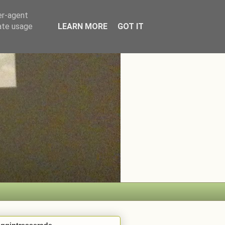
er-agent
rate usage
LEARN MORE
GOT IT
oggintresserade