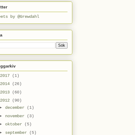
tter
eets by @Grewdahl
ta
oggarkiv
2017
(1)
2014
(26)
2013
(60)
2012
(90)
►
december
(1)
►
november
(3)
►
oktober
(5)
►
september
(5)