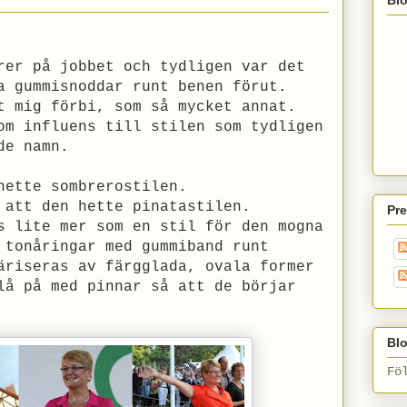
rer på jobbet och tydligen var det
a gummisnoddar runt benen förut.
t mig förbi, som så mycket annat.
om influens till stilen som tydligen
de namn.
hette sombrerostilen.
 att den hette pinatastilen.
Pr
s lite mer som en stil för den mogna
 tonåringar med gummiband runt
äriseras av färgglada, ovala former
lå på med pinnar så att de börjar
Blo
Fö