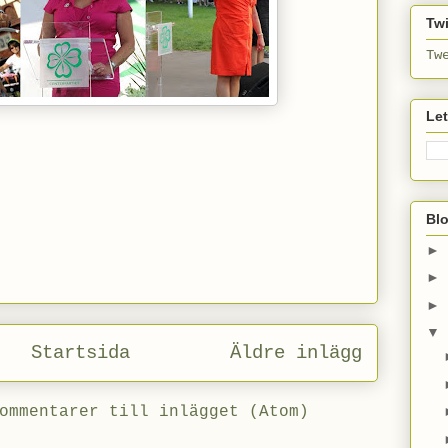
Twi
Tw
Le
Bl
►
►
►
▼
Startsida
Äldre inlägg
ommentarer till inlägget (Atom)