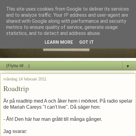
This site uses cookies from Google to deliver its services
and to analyze traffic. Your IP address and user-agent are
shared with Google along with performance and security
metrics to ensure quality of service, generate usage
statistics, and to detect and address abuse.
LEARN MORE
GOT IT
▼
måndag 14 februari 2011
Roadtrip
Är på roadtrip med A och åker hem i mörkret. På radio spelar
de Mariah Careys "I can't live". Då säger hon:
- Åh! Den här har man gråtit till många gånger.
Jag svarar: