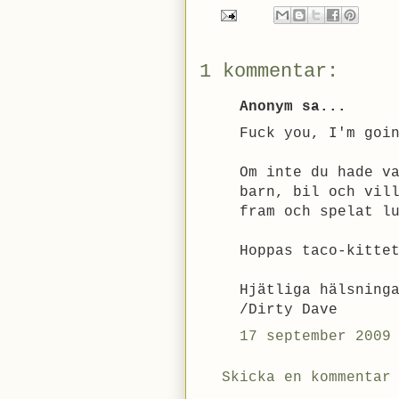
1 kommentar:
Anonym sa...
Fuck you, I'm goi
Om inte du hade v
barn, bil och vil
fram och spelat l
Hoppas taco-kitte
Hjätliga hälsning
/Dirty Dave
17 september 2009
Skicka en kommentar