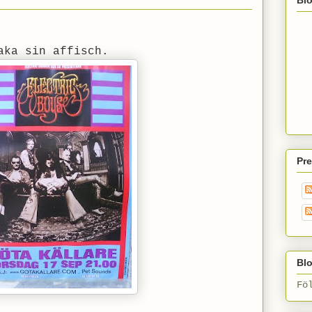
aka sin affisch.
Pr
Blo
Fö