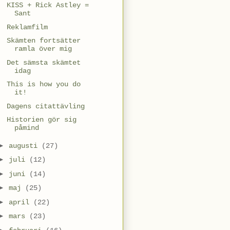
KISS + Rick Astley =
Sant
Reklamfilm
Skämten fortsätter
ramla över mig
Det sämsta skämtet
idag
This is how you do
it!
Dagens citattävling
Historien gör sig
påmind
►
augusti
(27)
►
juli
(12)
►
juni
(14)
►
maj
(25)
►
april
(22)
►
mars
(23)
►