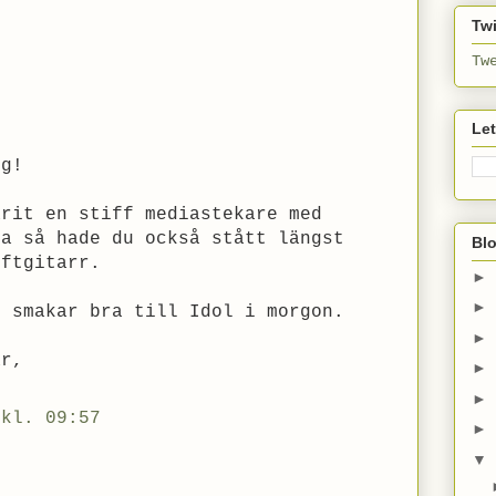
Twi
Tw
Le
ng!
arit en stiff mediastekare med
la så hade du också stått längst
Bl
uftgitarr.
►
►
t smakar bra till Idol i morgon.
►
ar,
►
►
 kl. 09:57
►
▼