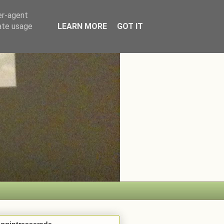
er-agent
rate usage
LEARN MORE
GOT IT
oggintresserade