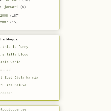
februari
(16)
►
januari
(9)
2008
(187)
2007
(15)
dra bloggar
l this is funny
ans lilla blogg
niels Värld
nas-ad
tt Eget Jävla Narnia
rd Life Deluxe
nnkakan