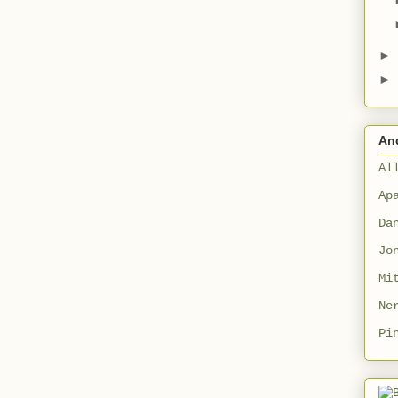
►
►
An
Al
Ap
Da
Jo
Mi
Ne
Pi